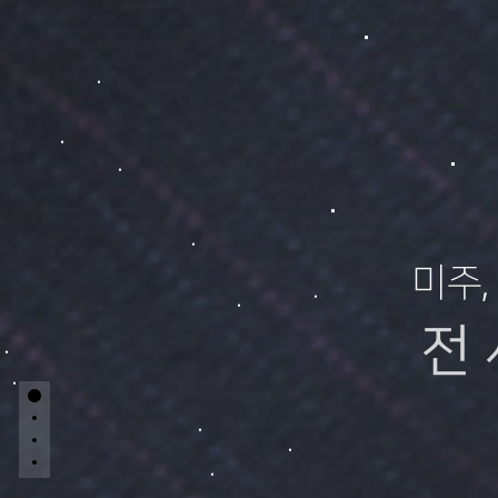
미주,
전
전문적